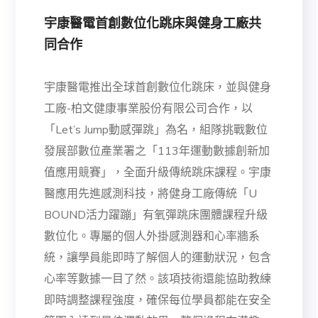
宇康醫電首創數位化跳床與健身工廠共
同合作
宇康醫電推出全球首創數位化跳床，並與健身
工廠-柏文健康事業股份有限公司合作，以
「Let’s Jump動感彈跳」為名，組隊挑戰數位
發展部數位產業署之「113年運動數據創新加
值應用競賽」，全面升級傳統跳床課程。宇康
醫應用先進感測科技，將健身工廠傳統「U
BOUND活力躍蹦」有氧彈跳床團體課程升級
數位化。專屬的個人外掛感測器和心率牆系
統，讓學員能即時了解個人的運動狀況，包含
心率等數據一目了然。該項技術還能協助教練
即時調整課程強度，確保每位學員都能在安全